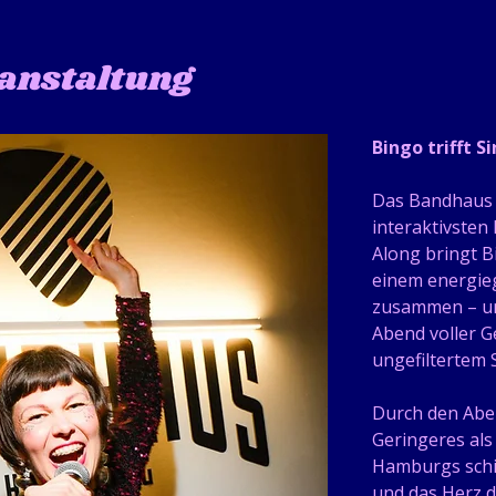
ranstaltung
Bingo trifft S
Das Bandhaus 
interaktivsten
Along bringt B
einem energie
zusammen – und
Abend voller G
ungefiltertem 
Durch den Abe
Geringeres als
Hamburgs schi
und das Herz d