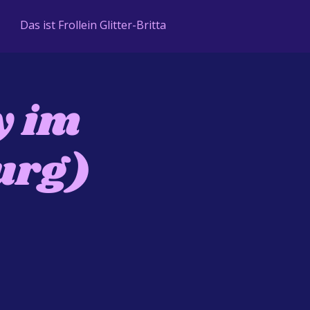
Das ist Frollein Glitter-Britta
y im
urg)