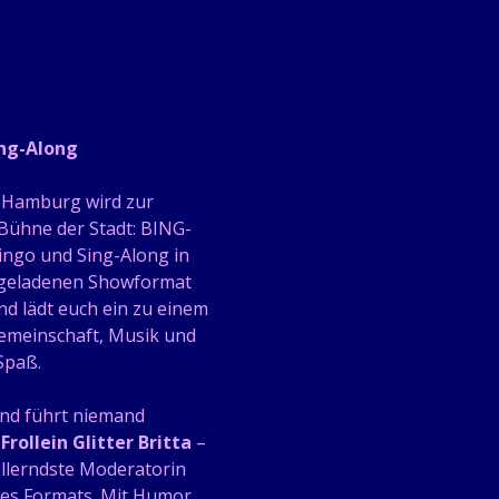
ing-Along
Hamburg wird zur 
 Bühne der Stadt: BING-
ingo und Sing-Along in 
geladenen Showformat 
 lädt euch ein zu einem 
emeinschaft, Musik und 
Spaß.
nd führt niemand 
 
Frollein Glitter Britta 
– 
llerndste Moderatorin 
es Formats. Mit Humor, 