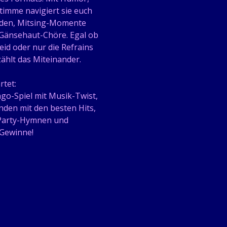
imme navigiert sie euch 
nden, Mitsing-Momente 
Gänsehaut-Chöre. Egal ob 
seid oder nur die Refrains 
 zählt das Miteinander.
tet:
ngo-Spiel mit Musik-Twist, 
den mit den besten Hits, 
Party-Hymnen und 
 Gewinne!