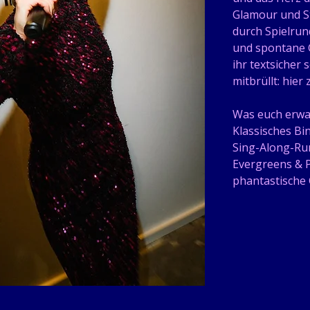
Glamour und St
durch Spielru
und spontane 
ihr textsicher 
mitbrüllt: hier
Was euch erwar
Klassisches Bi
Sing-Along-Run
Evergreens & 
phantastische